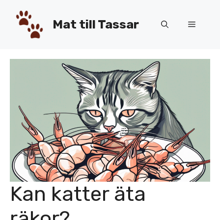
Hoppa
till
Mat till Tassar
Meny
innehåll
Kan katter äta
räkor?