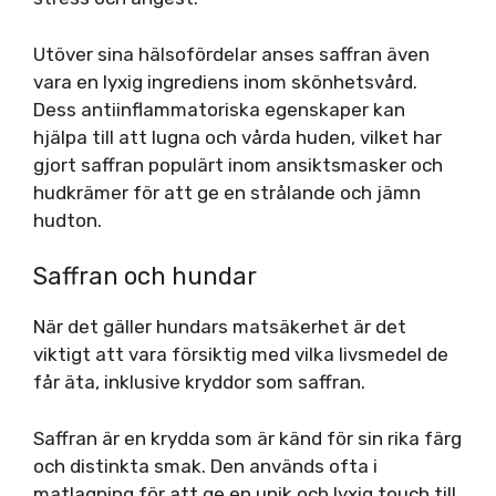
Utöver sina hälsofördelar anses saffran även
vara en lyxig ingrediens inom skönhetsvård.
Dess antiinflammatoriska egenskaper kan
hjälpa till att lugna och vårda huden, vilket har
gjort saffran populärt inom ansiktsmasker och
hudkrämer för att ge en strålande och jämn
hudton.
Saffran och hundar
När det gäller hundars matsäkerhet är det
viktigt att vara försiktig med vilka livsmedel de
får äta, inklusive kryddor som saffran.
Saffran är en krydda som är känd för sin rika färg
och distinkta smak. Den används ofta i
matlagning för att ge en unik och lyxig touch till