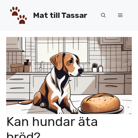
Hoppa
till
Mat till Tassar
Meny
innehåll
Kan hundar äta
bröd?